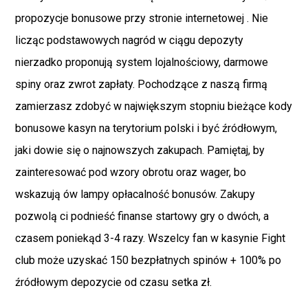
propozycje bonusowe przy stronie internetowej . Nie
licząc podstawowych nagród w ciągu depozyty
nierzadko proponują system lojalnościowy, darmowe
spiny oraz zwrot zapłaty. Pochodzące z naszą firmą
zamierzasz zdobyć w największym stopniu bieżące kody
bonusowe kasyn na terytorium polski i być źródłowym,
jaki dowie się o najnowszych zakupach. Pamiętaj, by
zainteresować pod wzory obrotu oraz wager, bo
wskazują ów lampy opłacalność bonusów. Zakupy
pozwolą ci podnieść finanse startowy gry o dwóch, a
czasem poniekąd 3-4 razy. Wszelcy fan w kasynie Fight
club może uzyskać 150 bezpłatnych spinów + 100% po
źródłowym depozycie od czasu setka zł.