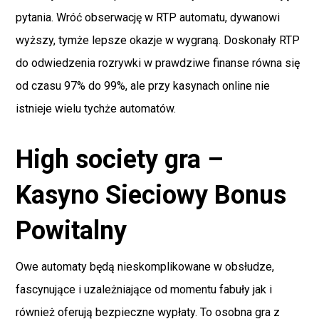
pytania. Wróć obserwację w RTP automatu, dywanowi
wyższy, tymże lepsze okazje w wygraną. Doskonały RTP
do odwiedzenia rozrywki w prawdziwe finanse równa się
od czasu 97% do 99%, ale przy kasynach online nie
istnieje wielu tychże automatów.
High society gra –
Kasyno Sieciowy Bonus
Powitalny
Owe automaty będą nieskomplikowane w obsłudze,
fascynujące i uzależniające od momentu fabuły jak i
również oferują bezpieczne wypłaty. To osobna gra z