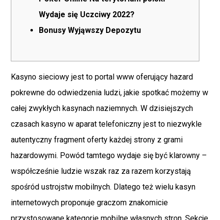
Wydaje się Uczciwy 2022?
Bonusy Wyjąwszy Depozytu
Kasyno sieciowy jest to portal www oferujący hazard
pokrewne do odwiedzenia ludzi, jakie spotkać możemy w
całej zwykłych kasynach naziemnych. W dzisiejszych
czasach kasyno w aparat telefoniczny jest to niezwykle
autentyczny fragment oferty każdej strony z grami
hazardowymi. Powód tamtego wydaje się być klarowny –
współcześnie ludzie wszak raz za razem korzystają
spośród ustrojstw mobilnych.
Dlatego też wielu kasyn
internetowych proponuje graczom znakomicie
przystosowane kategorie mobilne własnych stron. Sekcje