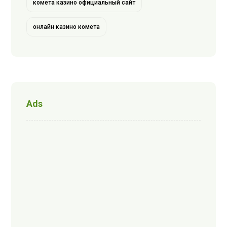
комета казино официальный сайт
онлайн казино комета
Ads