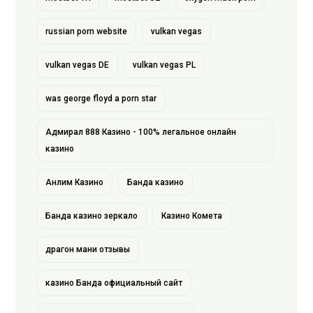
russian porn website
vulkan vegas
vulkan vegas DE
vulkan vegas PL
was george floyd a porn star
Адмирал 888 Казино - 100% легальное онлайн
казино
Анлим Казино
Банда казино
Банда казино зеркало
Казино Комета
драгон мани отзывы
казино Банда официальный сайт