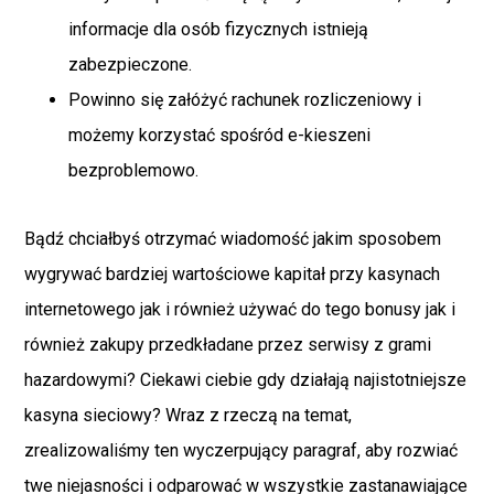
informacje dla osób fizycznych istnieją
zabezpieczone.
Powinno się załóżyć rachunek rozliczeniowy i
możemy korzystać spośród e-kieszeni
bezproblemowo.
Bądź chciałbyś otrzymać wiadomość jakim sposobem
wygrywać bardziej wartościowe kapitał przy kasynach
internetowego jak i również używać do tego bonusy jak i
również zakupy przedkładane przez serwisy z grami
hazardowymi? Ciekawi ciebie gdy działają najistotniejsze
kasyna sieciowy? Wraz z rzeczą na temat,
zrealizowaliśmy ten wyczerpujący paragraf, aby rozwiać
twe niejasności i odparować w wszystkie zastanawiające