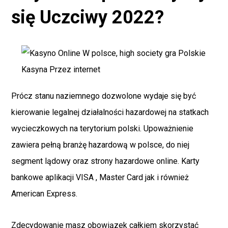
się Uczciwy 2022?
Prócz stanu naziemnego dozwolone wydaje się być
kierowanie legalnej działalności hazardowej na statkach
wycieczkowych na terytorium polski. Upoważnienie
zawiera pełną branżę hazardową w polsce, do niej
segment lądowy oraz strony hazardowe online. Karty
bankowe aplikacji VISA , Master Card jak i również
American Express.
Zdecydowanie masz obowiązek całkiem skorzystać