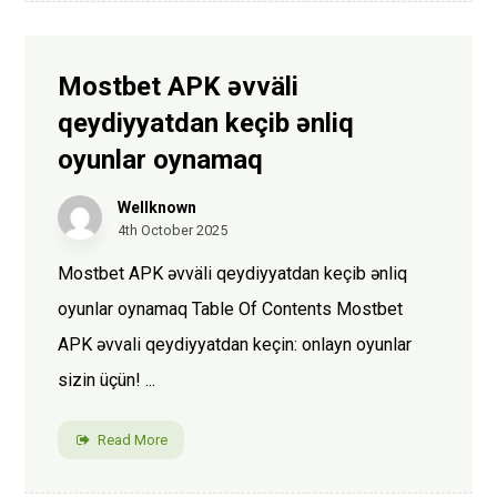
Mostbet APK əvväli
qeydiyyatdan keçib ənliq
oyunlar oynamaq
Wellknown
4th October 2025
Mostbet APK əvväli qeydiyyatdan keçib ənliq
oyunlar oynamaq Table Of Contents Mostbet
APK əvvali qeydiyyatdan keçin: onlayn oyunlar
sizin üçün! ...
Read More