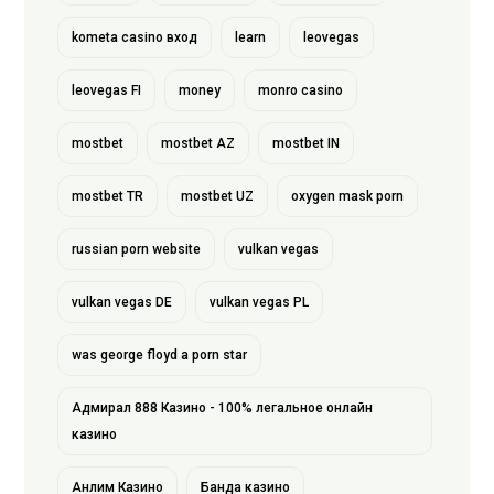
kometa casino вход
learn
leovegas
leovegas FI
money
monro casino
mostbet
mostbet AZ
mostbet IN
mostbet TR
mostbet UZ
oxygen mask porn
russian porn website
vulkan vegas
vulkan vegas DE
vulkan vegas PL
was george floyd a porn star
Адмирал 888 Казино - 100% легальное онлайн
казино
Анлим Казино
Банда казино