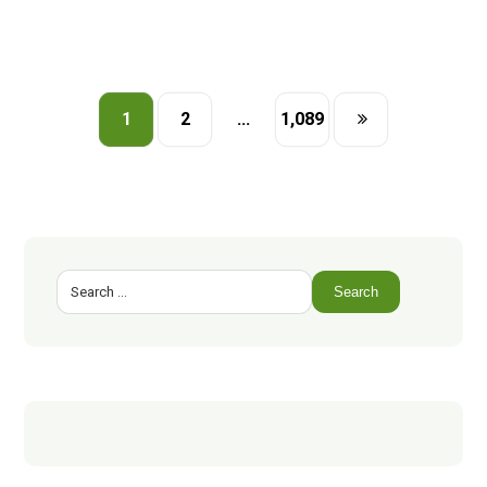
1
2
…
1,089
Search