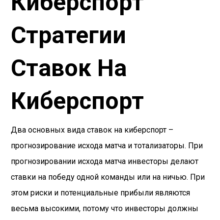
Киберспорт
Стратегии
Ставок На
Киберспорт
Два основных вида ставок на киберспорт –
прогнозирование исхода матча и тотализаторы. При
прогнозировании исхода матча инвесторы делают
ставки на победу одной команды или на ничью. При
этом риски и потенциальные прибыли являются
весьма высокими, потому что инвесторы должны