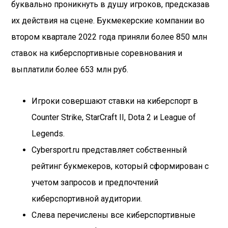
буквально проникнуть в душу игроков, предсказав
их действия на сцене. Букмекерские компании во
втором квартале 2022 года приняли более 850 млн
ставок на киберспортивные соревнования и
выплатили более 653 млн руб.
Игроки совершают ставки на киберспорт в
Counter Strike, StarCraft II, Dota 2 и League of
Legends.
Cybersport.ru представляет собственный
рейтинг букмекеров, который сформирован с
учетом запросов и предпочтений
киберспортивной аудитории.
Слева перечислены все киберспортивные