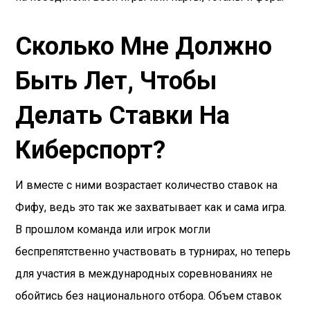
Сколько Мне Должно
Быть Лет, Чтобы
Делать Ставки На
Киберспорт?
И вместе с ними возрастает количество ставок на
Фифу, ведь это так же захватывает как и сама игра.
В прошлом команда или игрок могли
беспрепятственно участвовать в турнирах, но теперь
для участия в международных соревнованиях не
обойтись без национального отбора. Объем ставок