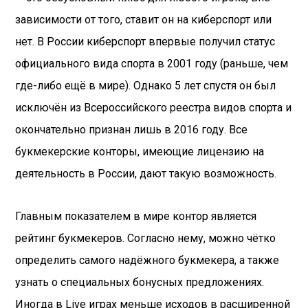
зависимости от того, ставит он на киберспорт или
нет. В России киберспорт впервые получил статус
официального вида спорта в 2001 году (раньше, чем
где-либо ещё в мире). Однако 5 лет спустя он был
исключён из Всероссийского реестра видов спорта и
окончательно признан лишь в 2016 году. Все
букмекерские конторы, имеющие лицензию на
деятельность в России, дают такую возможность.
Главным показателем в мире контор является
рейтинг букмекеров. Согласно нему, можно чётко
определить самого надёжного букмекера, а также
узнать о специальных бонусных предложениях.
Иногда в Live играх меньше исходов в расширенной