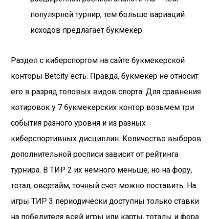
популярней турнир, тем больше вариаций
исходов предлагает букмекер.
Раздел с киберспортом на сайте букмекерской
конторы Betcity есть. Правда, букмекер не относит
его в разряд топовых видов спорта. Для сравнения
котировок у 7 букмекерских контор возьмем три
события разного уровня и из разных
киберспортивных дисциплин. Количество выборов
дополнительной росписи зависит от рейтинга
турнира. В ТИР 2 их немного меньше, но на фору,
тотал, овертайм, точный счет можно поставить. На
игры ТИР 3 периодически доступны только ставки
на победителя всей игры или карты, тоталы и фора.