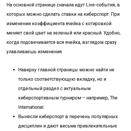
На основной странице сначала идут Live-события, в
которых можно сделать ставки на киберспорт. При
изменении коэффициента ячейка с котировкой
меняет свой цвет на зеленый или красный. Удобно,
когда подсвечивается вся ячейка, взглядом сразу
улавливаешь изменения.
Наверху главной страницы можно найти не
только соответствующую вкладку, но и
отдельный раздел с актуальным
киберспортивным турниром – например, The
International.
Вынесли киберспорт в перечень популярных
дисциплин и дают весьма привлекательные