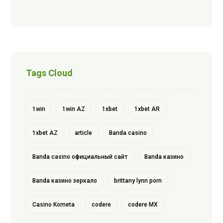
Tags Cloud
1win
1win AZ
1xbet
1xbet AR
1xbet AZ
article
Banda casino
Banda casino официальный сайт
Banda казино
Banda казино зеркало
brittany lynn porn
Casino Kometa
codere
codere MX