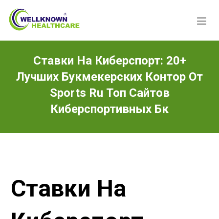
Ставки На Киберспорт: 20+
Лучших Букмекерских Контор От
Sports Ru Топ Сайтов
Киберспортивных Бк
Ставки На