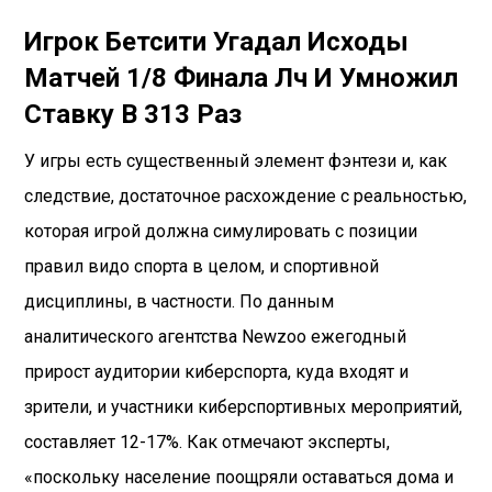
Игрок Бетсити Угадал Исходы
Матчей 1/8 Финала Лч И Умножил
Ставку В 313 Раз
У игры есть существенный элемент фэнтези и, как
следствие, достаточное расхождение с реальностью,
которая игрой должна симулировать с позиции
правил видо спорта в целом, и спортивной
дисциплины, в частности. По данным
аналитического агентства Newzoo ежегодный
прирост аудитории киберспорта, куда входят и
зрители, и участники киберспортивных мероприятий,
составляет 12-17%. Как отмечают эксперты,
«поскольку население поощряли оставаться дома и