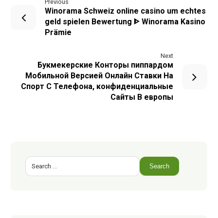
Previous
Winorama Schweiz online casino um echtes
geld spielen Bewertung ᐈ Winorama Kasino
Prämie
Next
Букмекерские Конторы пиппардом
Мобильной Версией Онлайн Ставки На
Спорт С Телефона, конфиденциальные
Сайты В европы
Search