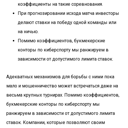
коэффициенты на такие соревнования.
При прогнозировании исхода матча инвесторы
делают ставки на победу одной команды или
на ничью.
Помимо коэффициентов, букмекерские
конторы по киберспорту мы ранжируем в
зависимости от допустимого лимита ставок.
Адекватных механизмов для борьбы с ними пока
мало и мошенничество может встречаться даже на
весьма крупных турнирах. Помимо коэффициентов,
букмекерские конторы по киберспорту мы
ранжируем в зависимости от допустимого лимита
ставок. Компании, которые позволяют своим