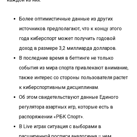
Более оптимистичные данные из других
источников предполагают, что к концу этого
года киберспорт может получить годовой
доход в размере 3,2 миллиарда долларов.
В последние время в беттинге не только
события из мира спорта привлекают внимание,
также интерес со стороны пользователя растет
к киберспортивным дисциплинам.
Об этом свидетельствуют данные Единого
регулятора азартных игр, которые есть в
распоряжении «РБК Спорт».
В Live играх ситуация с выборами в
расширенной росписи аналогична – чем