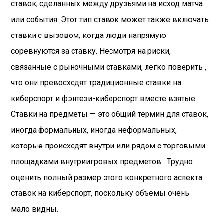
ставок, сделанных между друзьями на исход матча
или события. Этот тип ставок может также включать
ставки с вызовом, когда люди напрямую
соревнуются за ставку. Несмотря на риски,
связанные с рыночными ставками, легко поверить ,
что они превосходят традиционные ставки на
киберспорт и фэнтези-киберспорт вместе взятые.
Ставки на предметы — это общий термин для ставок,
иногда формальных, иногда неформальных,
которые происходят внутри или рядом с торговыми
площадками внутриигровых предметов . Трудно
оценить полный размер этого конкретного аспекта
ставок на киберспорт, поскольку объемы очень
мало видны.